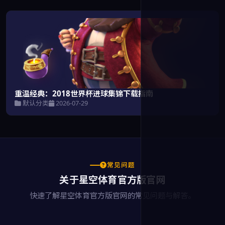
重温经典：2018世界杯进球集锦下载指南
默认分类
2026-07-29
常见问题
关于星空体育官方版官网
快速了解星空体育官方版官网的常见问题与解答。