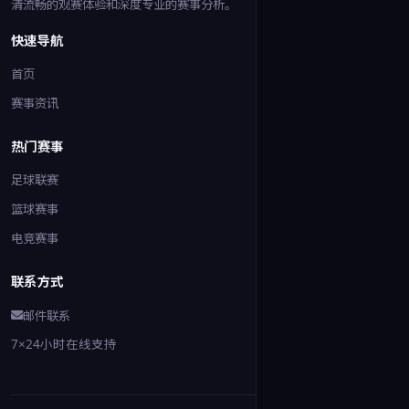
清流畅的观赛体验和深度专业的赛事分析。
快速导航
首页
赛事资讯
热门赛事
足球联赛
篮球赛事
电竞赛事
联系方式
邮件联系
7×24小时在线支持