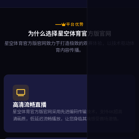
平台优势
为什么选择星空体育官方版官网
星空体育官方版官网致力于打造极致的观赛体验，以技术驱动体
育内容传播。
高清流畅直播
星空体育官方版官网采用先进编码传输技术，支持4K超高
清画质，低延迟流畅播放，让您身临其境感受赛场激情。