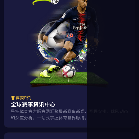
赛事资讯
全球赛事资讯中心
星空体育官方版官网汇聚最新赛事新闻、赛程安排、球队动态
和深度分析，一站式掌握体育世界脉搏。