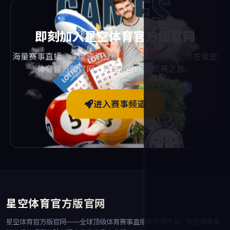
即刻加入星空体育官方版官网
海量赛事直播、深度资讯分析、专业解说团队，尽在星空
体育官方版官网。开启您的极致观赛之旅。
进入赛事频道
星空体育官方版官网
星空体育官方版官网——全球顶级体育赛事直播与资讯平台，为您带来高