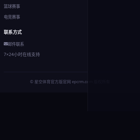
篮球赛事
电竞赛事
联系方式
邮件联系
7×24小时在线支持
© 星空体育官方版官网 epcrm.com 版权所有