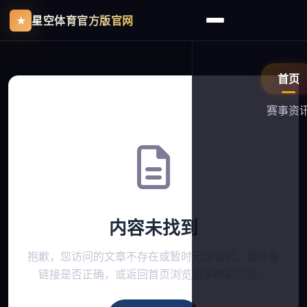
星空体育官方版官网
★
首页
赛事资
内容未找到
抱歉，您访问的文章不存在或暂时无法读取。请检查
链接是否正确，或返回首页浏览更多精彩内容。